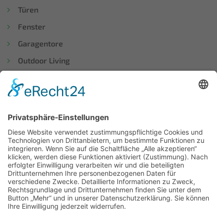
Türen
Fenster
Garagentore
Outdoor Living
Vordächer
WISSENSWERTES
Suche
Lexikon
Über uns
Ausstellung
Blog
Karriere