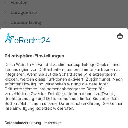
Fenster
Garagentore
Outdoor Living
Vordächer
WISSENSWERTES
Suche
Lexikon
Über uns
Ausstellung
Blog
Karriere
Kontakt