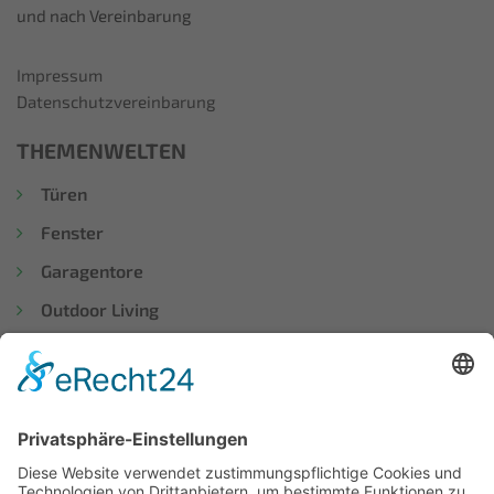
und nach Vereinbarung
Impressum
Datenschutzvereinbarung
THEMENWELTEN
Türen
Fenster
Garagentore
Outdoor Living
Vordächer
WISSENSWERTES
Suche
Lexikon